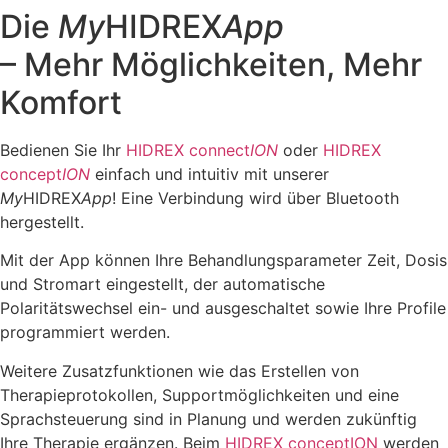
Die
My
HIDREX
App
– Mehr Möglichkeiten, Mehr
Komfort
Bedienen Sie Ihr
HIDREX connect
ION
oder
HIDREX
concept
ION
einfach und intuitiv mit unserer
My
HIDREX
App
! Eine Verbindung wird über Bluetooth
hergestellt.
Mit der App können Ihre Behandlungsparameter Zeit, Dosis
und Stromart eingestellt, der automatische
Polaritätswechsel ein- und ausgeschaltet sowie Ihre Profile
programmiert werden.
Weitere Zusatzfunktionen wie das Erstellen von
Therapieprotokollen, Supportmöglichkeiten und eine
Sprachsteuerung sind in Planung und werden zukünftig
Ihre Therapie ergänzen. Beim
HIDREX conceptION
werden