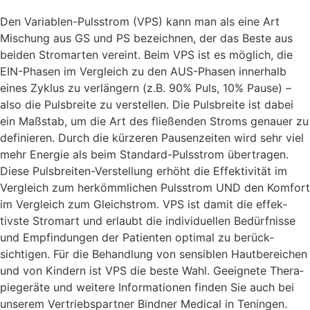
Den Variablen-Puls­strom (VPS) kann man als eine Art
Mischung aus GS und PS be­zeichnen, der das Beste aus
beiden Strom­arten vereint. Beim VPS ist es möglich, die
EIN-Phasen im Vergleich zu den AUS-Phasen innerhalb
eines Zyklus zu ver­längern (z.B. 90% Puls, 10% Pause) –
also die Puls­breite zu ver­stellen. Die Puls­breite ist dabei
ein Maß­stab, um die Art des fließenden Stroms genauer zu
de­finieren. Durch die kürzeren Pausen­zeiten wird sehr viel
mehr Energie als beim Stan­dard-Puls­strom über­tragen.
Diese Puls­breiten-Ver­stellung erhöht die Effek­tivität im
Vergleich zum her­kömm­lichen Puls­strom UND den Komfort
im Vergleich zum Gleich­strom. VPS ist damit die effek­
tivste Strom­art und erlaubt die individuellen Be­dürfnisse
und Emp­findungen der Patienten optimal zu berück­
sichtigen. Für die Behand­lung von sensiblen Haut­bereichen
und von Kindern ist VPS die beste Wahl. Geeignete Thera­
pie­geräte und weitere Informationen finden Sie auch bei
unserem Ver­triebspartner Bindner Medical in Teningen.