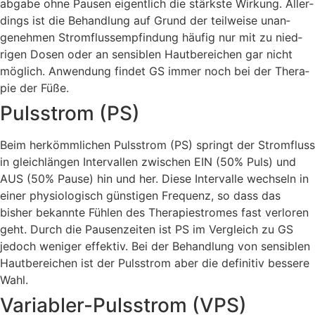
abgabe ohne Pausen eigentlich die stärkste Wirkung. Aller­
dings ist die Behand­lung auf Grund der teilweise unan­
genehmen Strom­fluss­empfindung häufig nur mit zu nied­
rigen Dosen oder an sensiblen Haut­bereichen gar nicht
möglich. An­wendung findet GS immer noch bei der Thera­
pie der Füße.
Puls­strom (PS)
Beim her­kömm­lichen Puls­strom (PS) springt der Strom­fluss
in gleich­längen Inter­vallen zwischen EIN (50% Puls) und
AUS (50% Pause) hin und her. Diese Inter­valle wechseln in
einer physio­logisch günstigen Frequenz, so dass das
bisher be­kannte Fühlen des Thera­pie­stromes fast verloren
geht. Durch die Pausen­zeiten ist PS im Vergleich zu GS
jedoch weniger effektiv. Bei der Behand­lung von sensiblen
Haut­bereichen ist der Puls­strom aber die definitiv bessere
Wahl.
Variabler-Puls­strom (VPS)