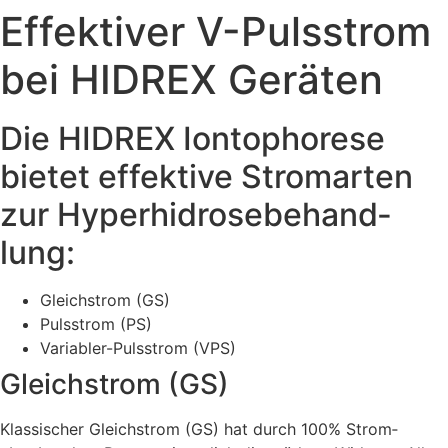
Effektiver V-Pulsstrom
bei HIDREX Geräten
Die HIDREX Ion­topho­rese
bietet effek­tive Strom­arten
zur Hyper­hidrose­behand­
lung:
Gleich­strom (GS)
Puls­strom (PS)
Variabler-Puls­strom (VPS)
Gleich­strom (GS)
Klassischer Gleich­strom (GS) hat durch 100% Strom­