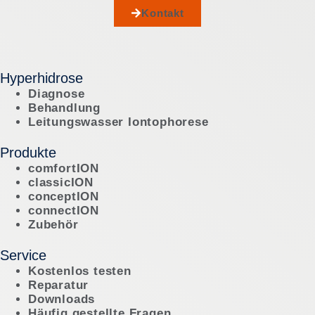
Kontakt
Hyperhidrose
Diagnose
Behandlung
Leitungswasser Iontophorese
Produkte
comfortION
classicION
conceptION
connectION
Zubehör
Service
Kostenlos testen
Reparatur
Downloads
Häufig gestellte Fragen